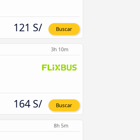
121 S/
Buscar
3h 10m
164 S/
Buscar
8h 5m