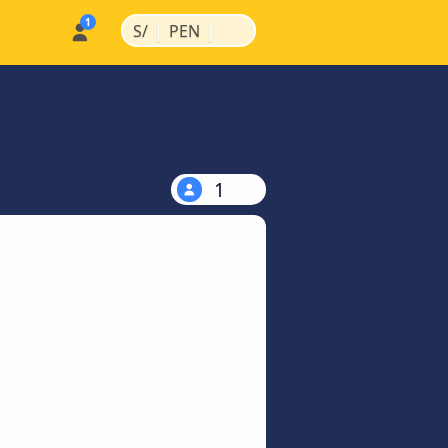
|
|
S/
PEN
1