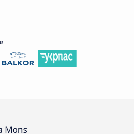
us
 a Mons