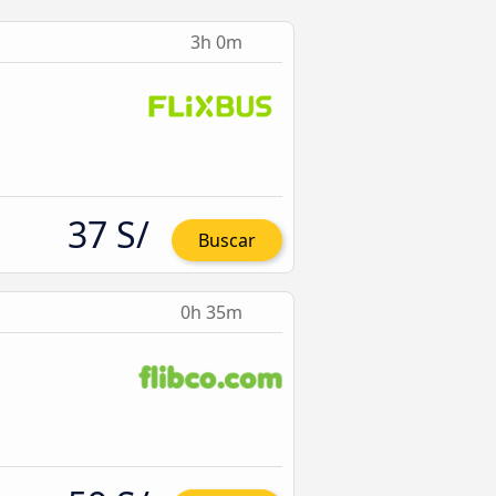
3h 0m
37 S/
Buscar
0h 35m