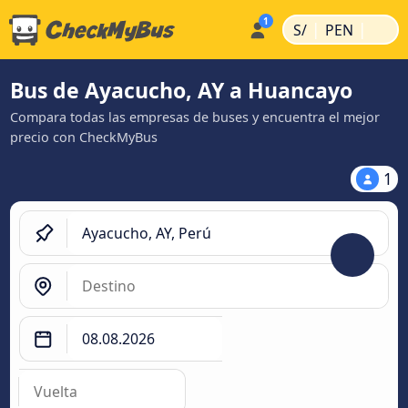
|
|
S/
PEN
Bus de Ayacucho, AY a Huancayo
Compara todas las empresas de buses y encuentra el mejor
precio con CheckMyBus
1