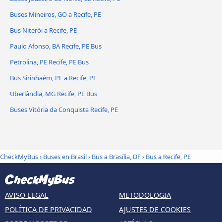
Buses Mineiros, GO a Recife, PE
Bus Niterói a Recife, PE
Paulo Afonso, BA Recife, PE Bus
Petrolina, PE Recife, PE Bus
Bus Sirinhaém, PE a Recife, PE
Uberlândia, MG Recife, PE Bus
Buses Vitória da Conquista Recife, PE
CheckMyBus
›
Buses en Brasil
›
Bus a Brasília, DF
›
Bus a Recife, PE
AVISO LEGAL
METODOLOGIA
POLÍTICA DE PRIVACIDAD
AJUSTES DE COOKIES