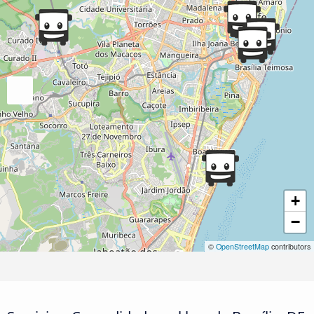
+
−
©
OpenStreetMap
contributors