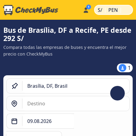
|
|
S/
PEN
Bus de Brasília, DF a Recife, PE desde
292 S/
Compara todas las empresas de buses y encuentra el mejor
precio con CheckMyBus
1