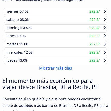
viernes
07.08
292 S/
sábado
08.08
292 S/
domingo
09.08
292 S/
lunes
10.08
292 S/
martes
11.08
292 S/
miércoles
12.08
292 S/
jueves
13.08
292 S/
Mostrar más días
El momento más económico para
viajar desde Brasília, DF a Recife, PE
Consulta aquí en qué día y a qué hora puedes encontrar el
billete de autobús más barato de Brasília, DF a Recife, PE, para