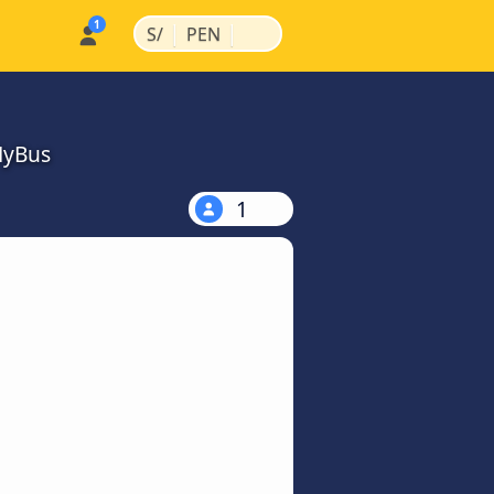
|
|
S/
PEN
MyBus
1