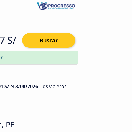
7 S/
Buscar
S/
1 S/
el
8/08/2026
. Los viajeros
e, PE