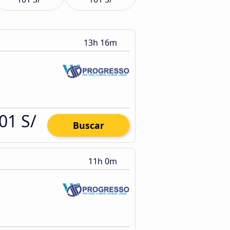
13h 16m
01 S/
Buscar
11h 0m