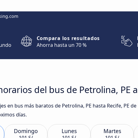
king.com
Compara los resultados
mundo
Ahorra hasta un 70 %
rarios del bus de Petrolina, PE a
iajes en bus más baratos de Petrolina, PE hasta Recife, PE 
óximos días.
Domingo
Lunes
Martes
101 S/
101 S/
101 S/