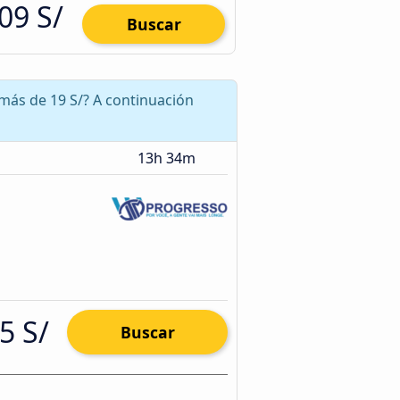
09 S/
Buscar
 más de 19 S/? A continuación
13h 34m
5 S/
Buscar