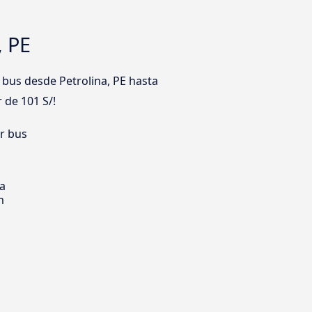
, PE
bus desde Petrolina, PE hasta
r de 101 S/!
er bus
ia
m