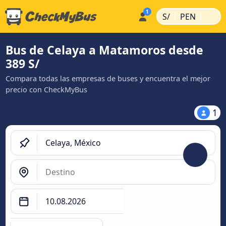
|
|
S/
PEN
Bus de Celaya a Matamoros desde
389 S/
Compara todas las empresas de buses y encuentra el mejor
precio con CheckMyBus
1