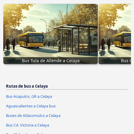
Bus Tula de Allende a Celaya
Bus Cd
Rutas de bus a Celaya
Bus Acapulco, GR a Celaya
Aguascalientes a Celaya bus
Buses de Atlacomulco a Celaya
Bus Cd. Victoria a Celaya