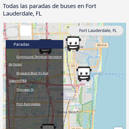
Todas las paradas de buses en Fort
Lauderdale, FL
Fort Lauderdale, FL
Paradas
Greyhound Terminal terrestre
de buses
Broward Blvd Tri-Rail
Station/P&R
Sheridan St
Port Everglades