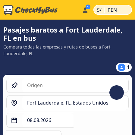
|
|
S/
PEN
Pasajes baratos a Fort Lauderdale,
FL en bus
Compara todas las empresas y rutas de buses a Fort
Lauderdale, FL
1