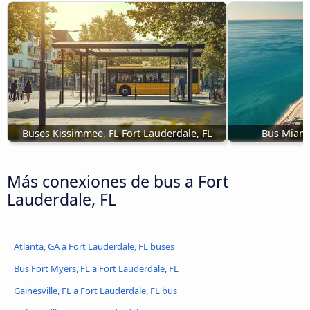
Buses Kissimmee, FL Fort Lauderdale, FL
Bus Miami
Más conexiones de bus a Fort
Lauderdale, FL
Atlanta, GA a Fort Lauderdale, FL buses
Bus Fort Myers, FL a Fort Lauderdale, FL
Gainesville, FL a Fort Lauderdale, FL bus