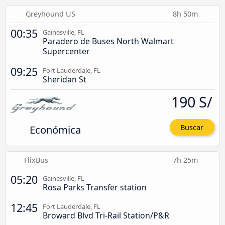
Greyhound US
8h 50m
00:35
Gainesville, FL
Paradero de Buses North Walmart
Supercenter
09:25
Fort Lauderdale, FL
Sheridan St
190 S/
Económica
Buscar
FlixBus
7h 25m
05:20
Gainesville, FL
Rosa Parks Transfer station
12:45
Fort Lauderdale, FL
Broward Blvd Tri-Rail Station/P&R