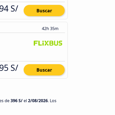
94 S/
Buscar
42h 35m
95 S/
Buscar
 es de
396 S/
el
2/08/2026
. Los