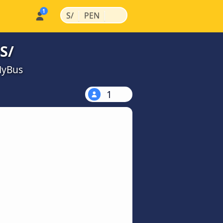
|
|
S/
PEN
S/
MyBus
1