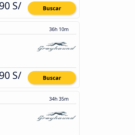
90 S/
Buscar
36h 10m
90 S/
Buscar
34h 35m