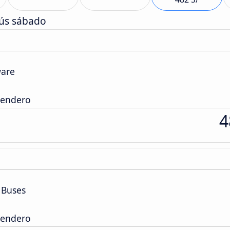
bús sábado
ware
Sendero
4
 Buses
Sendero