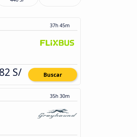
37h 45m
82 S/
Buscar
35h 30m