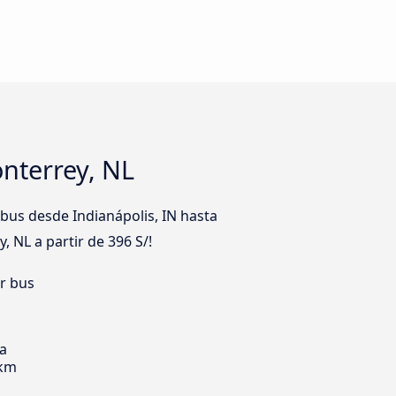
nterrey, NL
bus desde Indianápolis, IN hasta
, NL a partir de 396 S/!
er bus
ia
 km