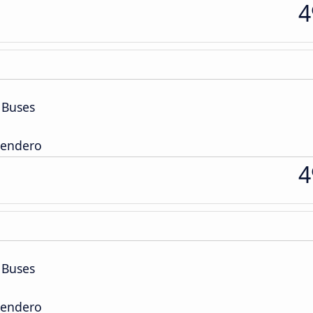
4
 Buses
Sendero
4
 Buses
Sendero