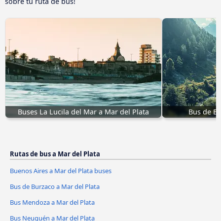
sobre tu ruta de bus!
Buses La Lucila del Mar a Mar del Plata
Bus de Bu
Rutas de bus a Mar del Plata
Buenos Aires a Mar del Plata buses
Bus de Burzaco a Mar del Plata
Bus Mendoza a Mar del Plata
Bus Neuquén a Mar del Plata