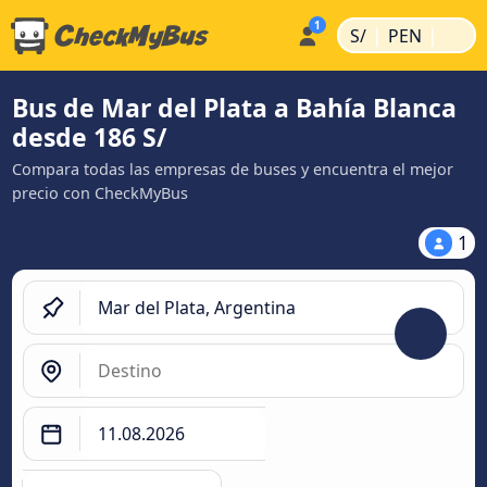
|
|
S/
PEN
Bus de Mar del Plata a Bahía Blanca
desde 186 S/
Compara todas las empresas de buses y encuentra el mejor
precio con CheckMyBus
1