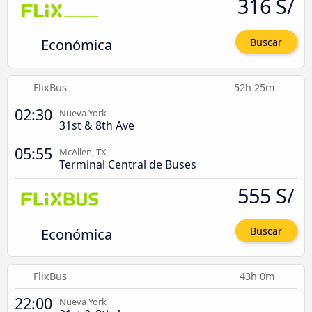
316 S/
Económica
Buscar
FlixBus
52h 25m
02:30
Nueva York
31st & 8th Ave
05:55
McAllen, TX
Terminal Central de Buses
555 S/
Económica
Buscar
FlixBus
43h 0m
22:00
Nueva York