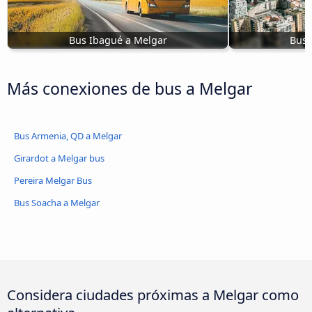
Bus Ibagué a Melgar
Bus 
Más conexiones de bus a Melgar
Bus Armenia, QD a Melgar
Girardot a Melgar bus
Pereira Melgar Bus
Bus Soacha a Melgar
Considera ciudades próximas a Melgar como