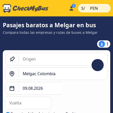
|
|
S/
PEN
Pasajes baratos a Melgar en bus
Compara todas las empresas y rutas de buses a Melgar
1