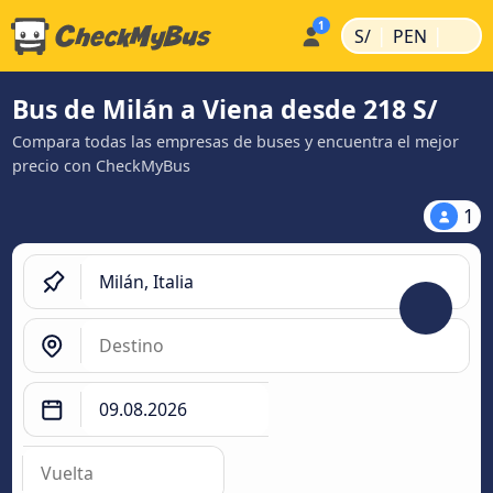
|
|
S/
PEN
Bus de Milán a Viena desde 218 S/
Compara todas las empresas de buses y encuentra el mejor
precio con CheckMyBus
1