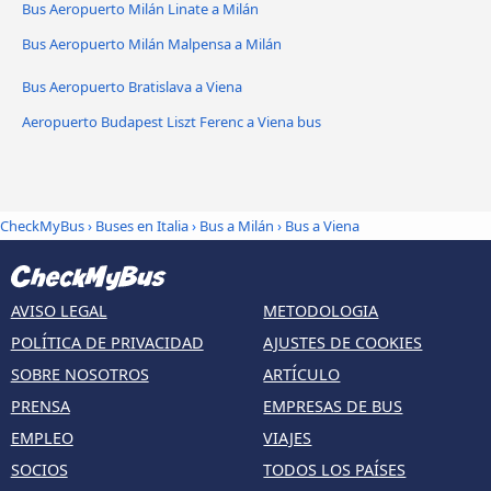
Bus Aeropuerto Milán Linate a Milán
Bus Aeropuerto Milán Malpensa a Milán
Bus Aeropuerto Bratislava a Viena
Aeropuerto Budapest Liszt Ferenc a Viena bus
CheckMyBus
›
Buses en Italia
›
Bus a Milán
›
Bus a Viena
AVISO LEGAL
METODOLOGIA
POLÍTICA DE PRIVACIDAD
AJUSTES DE COOKIES
SOBRE NOSOTROS
ARTÍCULO
PRENSA
EMPRESAS DE BUS
EMPLEO
VIAJES
SOCIOS
TODOS LOS PAÍSES