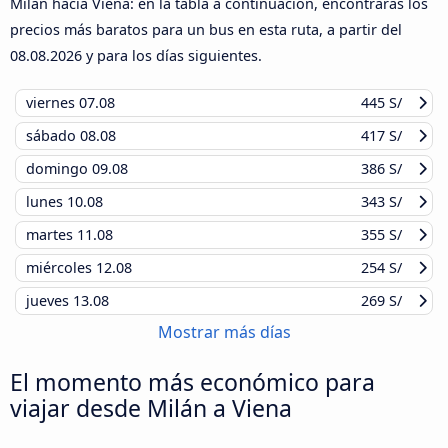
Milán hacia Viena: en la tabla a continuación, encontrarás los
precios más baratos para un bus en esta ruta, a partir del
08.08.2026
y para los días siguientes.
viernes
07.08
445 S/
sábado
08.08
417 S/
domingo
09.08
386 S/
lunes
10.08
343 S/
martes
11.08
355 S/
miércoles
12.08
254 S/
jueves
13.08
269 S/
Mostrar más días
El momento más económico para
viajar desde Milán a Viena