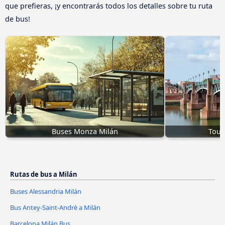
que prefieras, ¡y encontrarás todos los detalles sobre tu ruta
de bus!
Buses Monza Milán
Toul
Rutas de bus a Milán
Buses Alessandria Milán
Bus Antey-Saint-Andrè a Milán
Barcelona Milán Bus