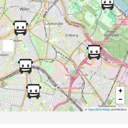
+
−
©
OpenStreetMap
contributors