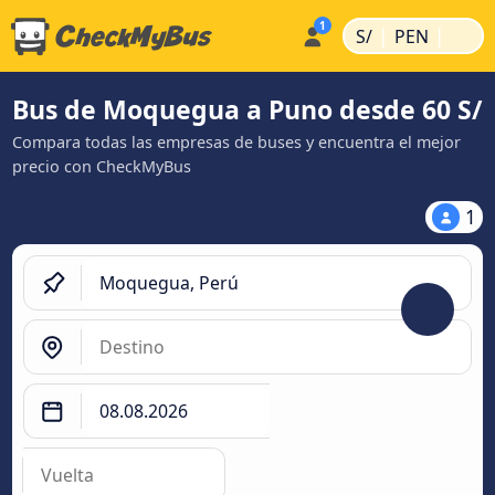
|
|
S/
PEN
Bus de Moquegua a Puno desde 60 S/
Compara todas las empresas de buses y encuentra el mejor
precio con CheckMyBus
1