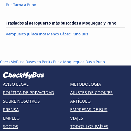
Bus Tacna a Puno
Traslados al aeropuerto más buscados a Moquegua y Puno
Aeropuerto Juliaca Inca Manco Cápac Puno Bus
CheckMyBus
›
Buses en Perú
›
Bus a Moquegua
›
Bus a Puno
AVISO LEGAL
METODOLOGIA
POLÍTICA DE PRIVACIDAD
AJUSTES DE COOKIES
SOBRE NOSOTROS
ARTÍCULO
PRENSA
EMPRESAS DE BUS
EMPLEO
VIAJES
SOCIOS
TODOS LOS PAÍSES