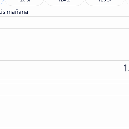
bús mañana
1