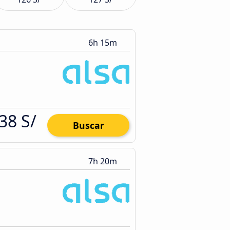
6h 15m
38 S/
Buscar
7h 20m