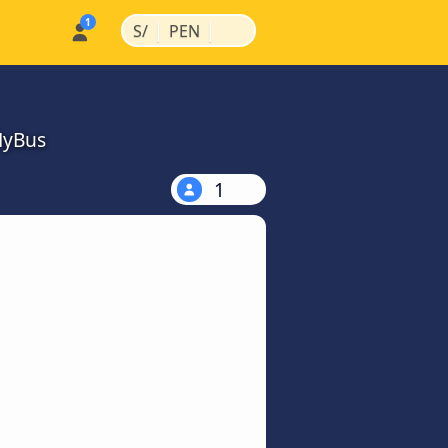
|
|
S/
PEN
MyBus
1