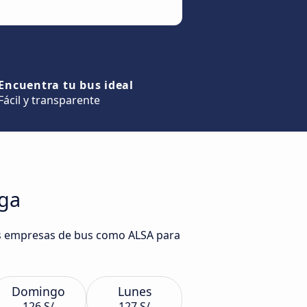
Encuentra tu bus ideal
Fácil y transparente
aga
sas empresas de bus como ALSA para
Domingo
Lunes
126 S/
127 S/