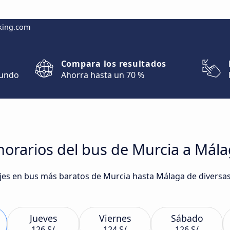
king.com
Compara los resultados
mundo
Ahorra hasta un 70 %
horarios del bus de Murcia a Mál
viajes en bus más baratos de Murcia hasta Málaga de diver
Jueves
Viernes
Sábado
126 S/
124 S/
126 S/