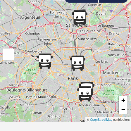
+
−
©
OpenStreetMap
contributors