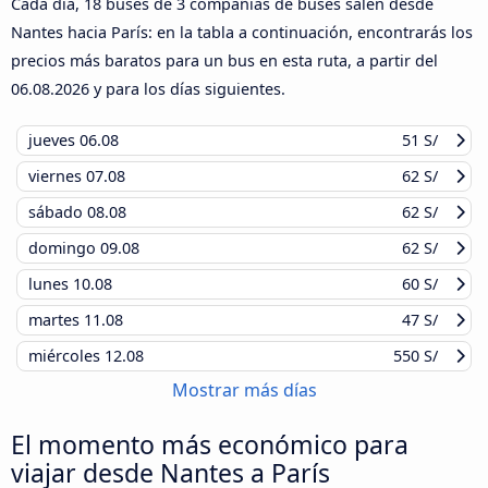
Cada día, 18 buses de 3 compañías de buses salen desde
Nantes hacia París: en la tabla a continuación, encontrarás los
precios más baratos para un bus en esta ruta, a partir del
06.08.2026
y para los días siguientes.
jueves
06.08
51 S/
viernes
07.08
62 S/
sábado
08.08
62 S/
domingo
09.08
62 S/
lunes
10.08
60 S/
martes
11.08
47 S/
miércoles
12.08
550 S/
Mostrar más días
El momento más económico para
viajar desde Nantes a París