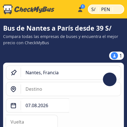
|
|
S/
PEN
Bus de Nantes a París desde 39 S/
Compara todas las empresas de buses y encuentra el mejor
precio con CheckMyBus
1