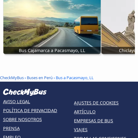
Bus Cajamarca a Pacasmayo, LL
Chiclayo
CheckMyBus
›
Buses en Perú
› Bus a Pacasmayo, LL
AVISO LEGAL
AJUSTES DE COOKIES
POLÍTICA DE PRIVACIDAD
ARTÍCULO
SOBRE NOSOTROS
EMPRESAS DE BUS
PRENSA
VIAJES
EMPLEO