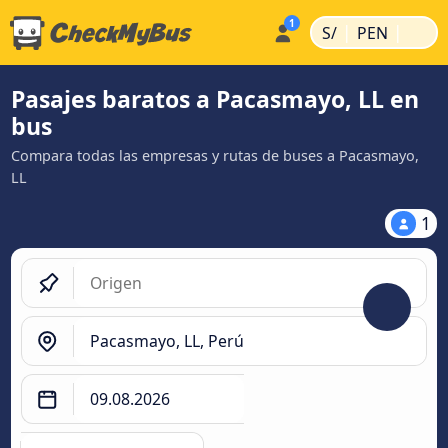
|
|
S/
PEN
Pasajes baratos a Pacasmayo, LL en
bus
Compara todas las empresas y rutas de buses a Pacasmayo,
LL
1