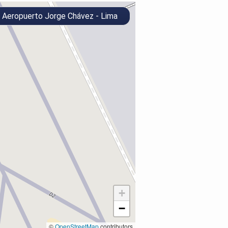
Aeropuerto Jorge Chávez - Lima
+
−
©
OpenStreetMap
contributors