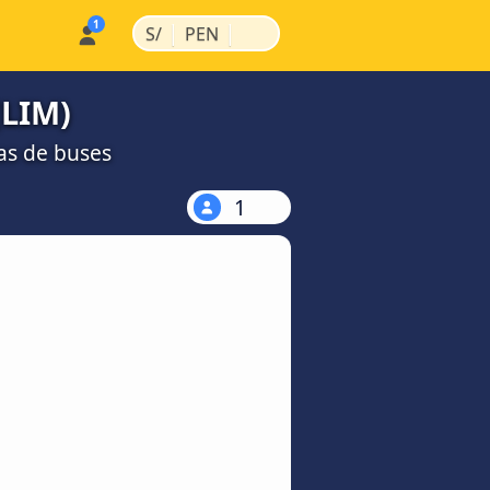
|
|
S/
PEN
(LIM)
as de buses
1