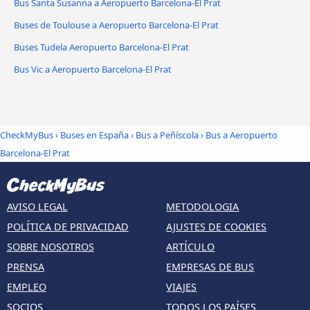
Bus Santa Susanna a Aeropuerto Barcelona-El Prat
Buses de Toulouse a Aeropuerto Barcelona-El Prat
Buses Tudela Aeropuerto Barcelona-El Prat
Bus Vic a Aeropuerto Barcelona-El Prat
CheckMyBus
›
Buses en España
›
Bus a Peñíscola
›
Bus a Aeropuerto
Barcelona-El Prat
AVISO LEGAL
METODOLOGIA
POLÍTICA DE PRIVACIDAD
AJUSTES DE COOKIES
SOBRE NOSOTROS
ARTÍCULO
PRENSA
EMPRESAS DE BUS
EMPLEO
VIAJES
SOCIOS
TODOS LOS PAÍSES