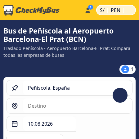
|
|
S/
PEN
Bus de Peñíscola al Aeropuerto
Barcelona-El Prat (BCN)
Traslado Peñíscola - Aeropuerto Barcelona-El Prat: Compara
todas las empresas de buses
1