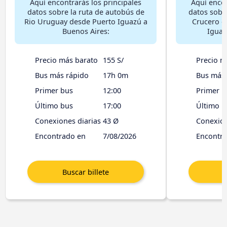
Aquí encontrarás los principales
Aquí encon
datos sobre la ruta de autobús de
datos sobr
Rio Uruguay desde Puerto Iguazú a
Crucero d
Buenos Aires:
Iguaz
Precio más barato
155 S/
Precio m
Bus más rápido
17h 0m
Bus más 
Primer bus
12:00
Primer b
Último bus
17:00
Último b
Conexiones diarias
43 Ø
Conexion
Encontrado en
7/08/2026
Encontr