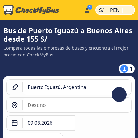
|
|
S/
PEN
Bus de Puerto Iguazú a Buenos Aires
desde 155 S/
Compara todas las empresas de buses y encuentra el mejor
precio con CheckMyBus
1