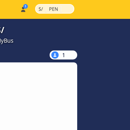
|
|
S/
PEN
S/
MyBus
1