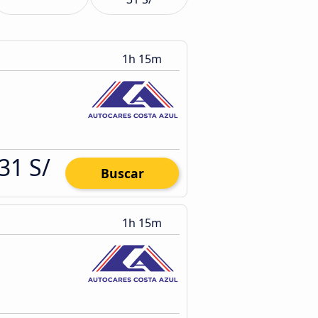
1h 15m
31 S/
Buscar
1h 15m