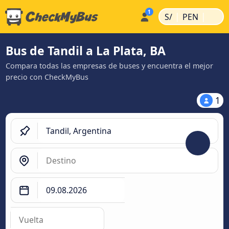
|
|
S/
PEN
Bus de Tandil a La Plata, BA
Compara todas las empresas de buses y encuentra el mejor
precio con CheckMyBus
1