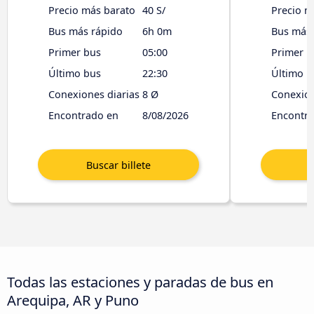
Precio más barato
40 S/
Precio m
Bus más rápido
6h 0m
Bus más 
Primer bus
05:00
Primer b
Último bus
22:30
Último b
Conexiones diarias
8 Ø
Conexion
Encontrado en
8/08/2026
Encontr
Todas las estaciones y paradas de bus en
Arequipa, AR y Puno