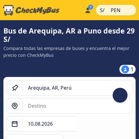
|
|
S/
PEN
Bus de Arequipa, AR a Puno desde 29
S/
Compara todas las empresas de buses y encuentra el mejor
precio con CheckMyBus
1