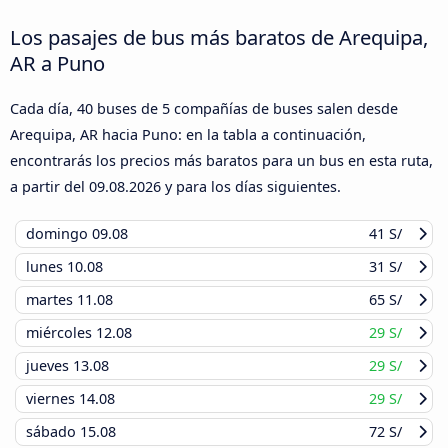
Los pasajes de bus más baratos de Arequipa,
AR a Puno
Cada día, 40 buses de 5 compañías de buses salen desde
Arequipa, AR hacia Puno: en la tabla a continuación,
encontrarás los precios más baratos para un bus en esta ruta,
a partir del
09.08.2026
y para los días siguientes.
domingo
09.08
41 S/
lunes
10.08
31 S/
martes
11.08
65 S/
miércoles
12.08
29 S/
jueves
13.08
29 S/
viernes
14.08
29 S/
sábado
15.08
72 S/