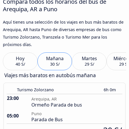
Compara todos los horarios del bus de
Arequipa, AR a Puno
Aquí tienes una selección de los viajes en bus más baratos de
Arequipa, AR hasta Puno de diversas empresas de bus como
Turismo Zolorzano, Transzela o Turismo Mer para los
próximos días.
Hoy
Mañana
Martes
Miérco
40 S/
30 S/
29 S/
29 S/
Viajes más baratos en autobús mañana
Turismo Zolorzano
6h 0m
23:00
Arequipa, AR
Ormeño Parada de bus
Puno
05:00
Parada de Bus