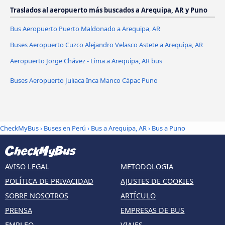
Traslados al aeropuerto más buscados a Arequipa, AR y Puno
Bus Aeropuerto Puerto Maldonado a Arequipa, AR
Buses Aeropuerto Cuzco Alejandro Velasco Astete a Arequipa, AR
Aeropuerto Jorge Chávez - Lima a Arequipa, AR bus
Buses Aeropuerto Juliaca Inca Manco Cápac Puno
CheckMyBus
›
Buses en Perú
›
Bus a Arequipa, AR
›
Bus a Puno
AVISO LEGAL
METODOLOGIA
POLÍTICA DE PRIVACIDAD
AJUSTES DE COOKIES
SOBRE NOSOTROS
ARTÍCULO
PRENSA
EMPRESAS DE BUS
EMPLEO
VIAJES