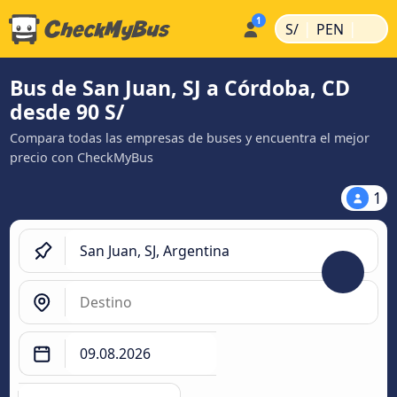
|
|
S/
PEN
Bus de San Juan, SJ a Córdoba, CD
desde 90 S/
Compara todas las empresas de buses y encuentra el mejor
precio con CheckMyBus
1