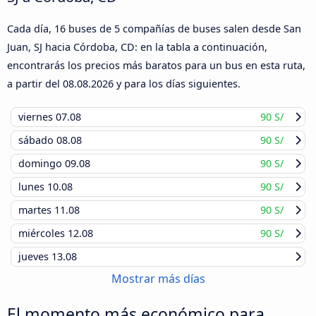
Cada día, 16 buses de 5 compañías de buses salen desde San
Juan, SJ hacia Córdoba, CD: en la tabla a continuación,
encontrarás los precios más baratos para un bus en esta ruta,
a partir del
08.08.2026
y para los días siguientes.
viernes
07.08
90 S/
sábado
08.08
90 S/
domingo
09.08
90 S/
lunes
10.08
90 S/
martes
11.08
90 S/
miércoles
12.08
90 S/
jueves
13.08
Mostrar más días
El momento más económico para