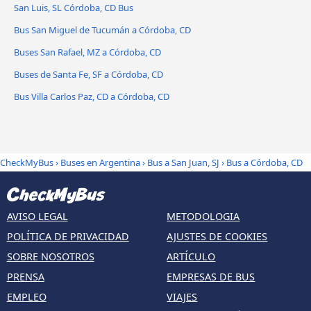
San Luis, SL Córdoba, CD Bus
Bus San Miguel de Tucumán a Córdoba, CD
Buses San Rafael, MZ a Córdoba, CD
Buses de Santa Fe, SF a Córdoba, CD
Bus Villa Carlos Paz, CD a Córdoba, CD
CheckMyBus
›
Buses en Argentina
›
Bus a San Juan, SJ
›
Bus a Córdoba, CD
AVISO LEGAL
METODOLOGIA
POLÍTICA DE PRIVACIDAD
AJUSTES DE COOKIES
SOBRE NOSOTROS
ARTÍCULO
PRENSA
EMPRESAS DE BUS
EMPLEO
VIAJES