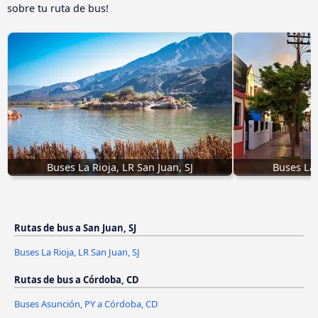
sobre tu ruta de bus!
Buses La Rioja, LR San Juan, SJ
Buses La 
Rutas de bus a San Juan, SJ
Buses La Rioja, LR San Juan, SJ
Rutas de bus a Córdoba, CD
Buses Asunción, PY a Córdoba, CD