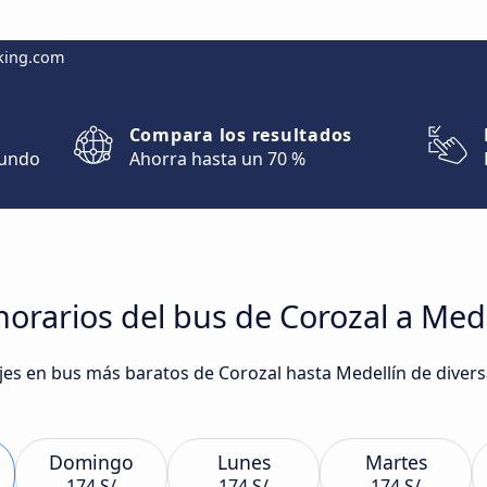
king.com
Compara los resultados
mundo
Ahorra hasta un 70 %
orarios del bus de Corozal a Mede
iajes en bus más baratos de Corozal hasta Medellín de div
Domingo
Lunes
Martes
174 S/
174 S/
174 S/