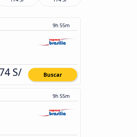
9h 55m
74 S/
Buscar
9h 55m