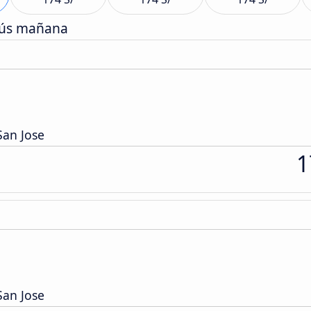
bús mañana
San Jose
1
San Jose