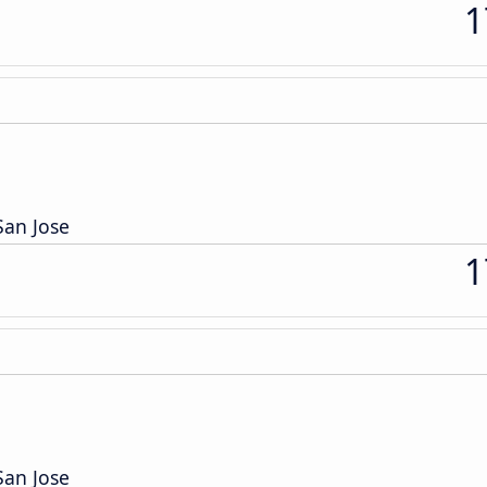
1
San Jose
1
San Jose