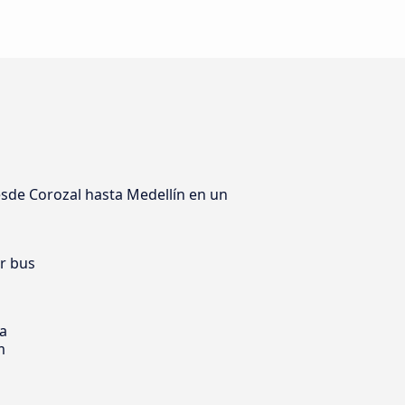
esde Corozal hasta Medellín en un
er bus
ia
m