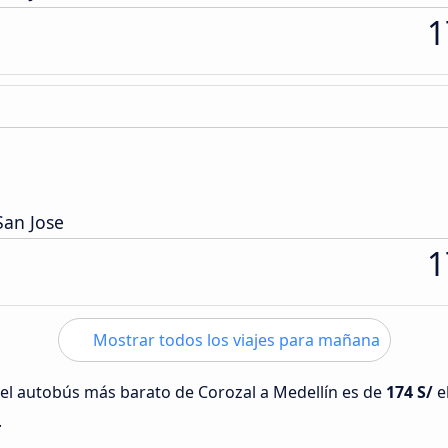
1
San Jose
1
Mostrar todos los viajes para mañana
 del autobús más barato de Corozal a Medellín es de
174 S/
e
.