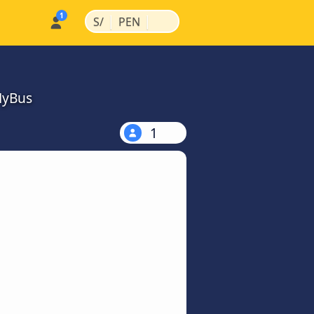
|
|
S/
PEN
MyBus
1