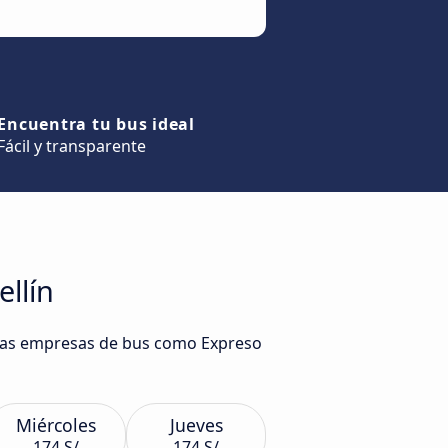
Encuentra tu bus ideal
Fácil y transparente
llín
ersas empresas de bus como Expreso
Miércoles
Jueves
174 S/
174 S/