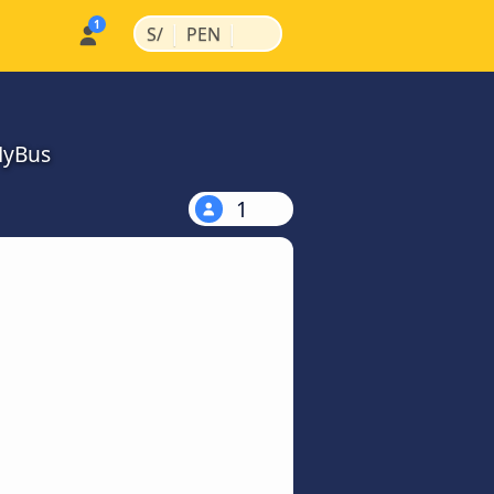
|
|
S/
PEN
MyBus
1