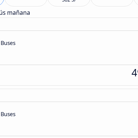
bús mañana
 Buses
4
 Buses