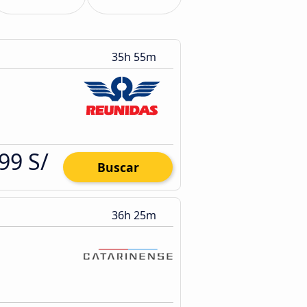
35h 55m
99 S/
Buscar
36h 25m