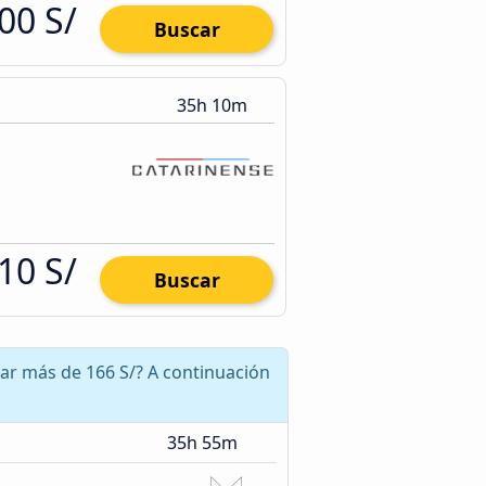
00 S/
Buscar
35h 10m
10 S/
Buscar
rar más de 166 S/? A continuación
35h 55m