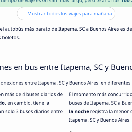
166 
l tiempo de viaje es 0h 45m más largo, pero te ahorras
Mostrar todos los viajes para mañana
 del autobús más barato de Itapema, SC a Buenos Aires es d
s boletos.
nes en bus entre Itapema, SC y Bueno
conexiones entre Itapema, SC y Buenos Aires, en diferentes 
on más de 4 buses diarios de
El momento más concurrido 
do,
en cambio, tiene la
buses de Itapema, SC a Buen
n solo 3 buses diarios entre
la noche
registra la menor 
Itapema, SC y Buenos Aires, 